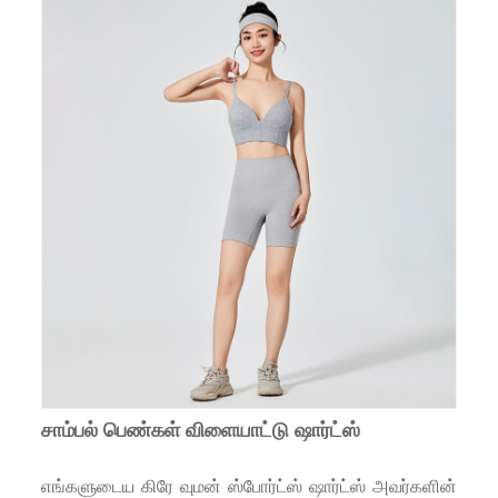
சாம்பல் பெண்கள் விளையாட்டு ஷார்ட்ஸ்
எங்களுடைய கிரே வுமன் ஸ்போர்ட்ஸ் ஷார்ட்ஸ் அவர்களின்