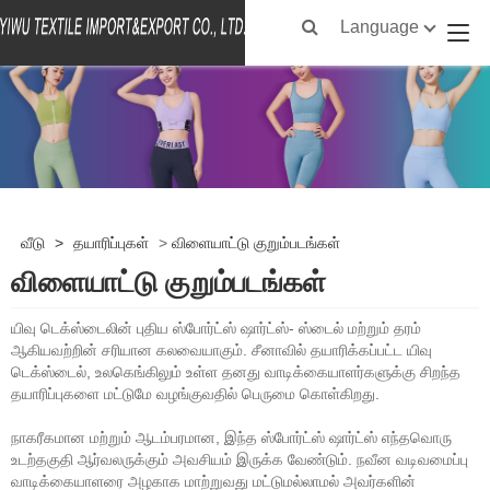
Language
வீடு
>
தயாரிப்புகள்
>
விளையாட்டு குறும்படங்கள்
விளையாட்டு குறும்படங்கள்
யிவு டெக்ஸ்டைலின் புதிய ஸ்போர்ட்ஸ் ஷார்ட்ஸ்- ஸ்டைல் ​​மற்றும் தரம்
ஆகியவற்றின் சரியான கலவையாகும். சீனாவில் தயாரிக்கப்பட்ட யிவு
டெக்ஸ்டைல், உலகெங்கிலும் உள்ள தனது வாடிக்கையாளர்களுக்கு சிறந்த
தயாரிப்புகளை மட்டுமே வழங்குவதில் பெருமை கொள்கிறது.
நாகரீகமான மற்றும் ஆடம்பரமான, இந்த ஸ்போர்ட்ஸ் ஷார்ட்ஸ் எந்தவொரு
உடற்தகுதி ஆர்வலருக்கும் அவசியம் இருக்க வேண்டும். நவீன வடிவமைப்பு
வாடிக்கையாளரை அழகாக மாற்றுவது மட்டுமல்லாமல் அவர்களின்