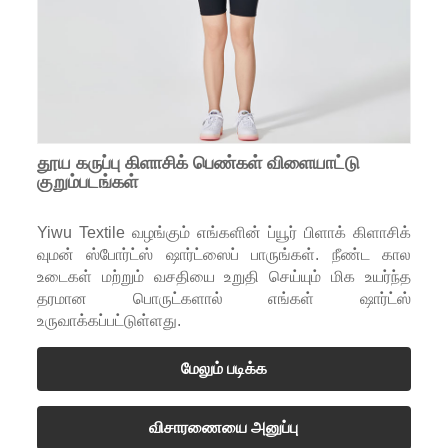
தூய கருப்பு கிளாசிக் பெண்கள் விளையாட்டு
குறும்படங்கள்
Yiwu Textile வழங்கும் எங்களின் ப்யூர் பிளாக் கிளாசிக்
வுமன் ஸ்போர்ட்ஸ் ஷார்ட்ஸைப் பாருங்கள். நீண்ட கால
உடைகள் மற்றும் வசதியை உறுதி செய்யும் மிக உயர்ந்த
தரமான பொருட்களால் எங்கள் ஷார்ட்ஸ்
உருவாக்கப்பட்டுள்ளது.
மேலும் படிக்க
விசாரணையை அனுப்பு