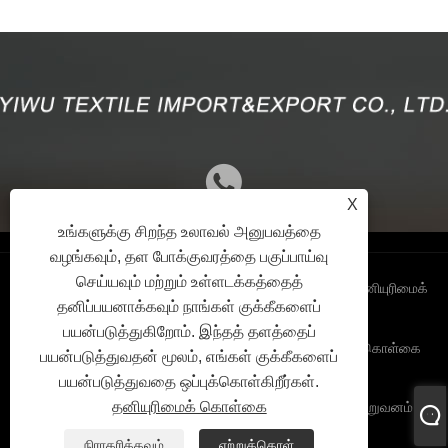
X
உங்களுக்கு சிறந்த உலாவல் அனுபவத்தை
வழங்கவும், தள போக்குவரத்தை பகுப்பாய்வு
செய்யவும் மற்றும் உள்ளடக்கத்தைத்
Links
Sitemap
RSS
XML
தனியுரிமைக்
தனிப்பயனாக்கவும் நாங்கள் குக்கீகளைப்
பயன்படுத்துகிறோம். இந்தத் தளத்தைப்
கொள்கை
பயன்படுத்துவதன் மூலம், எங்கள் குக்கீகளைப்
பயன்படுத்துவதை ஒப்புக்கொள்கிறீர்கள்.
தனியுரிமைக் கொள்கை
பதிப்புரிமை 2024 © YIWU ஜவுளி இறக்குமதி & ஏற்றுமதி நிறுவனம்,
லிமிடெட். அனைத்தும் சரியான ஒதுக்கப்பட்டவை.
நிராகரிக்கவும்
ஏற்றுக்கொள்