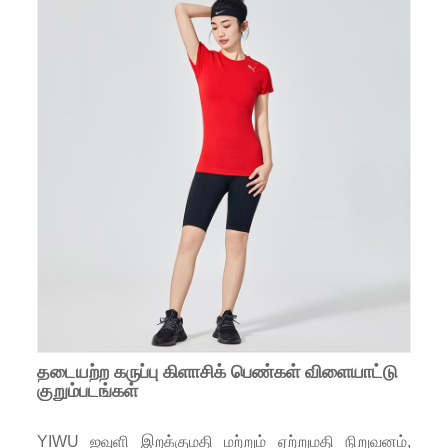
தடையற்ற கருப்பு கிளாசிக் பெண்கள் விளையாட்டு
குறும்படங்கள்
YIWU ஜவுளி இறக்குமதி மற்றும் ஏற்றுமதி நிறுவனம்,