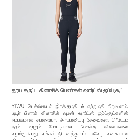
தூய கருப்பு கிளாசிக் பெண்கள் ஷார்ட்ஸ் ஜம்ப்சூட்
YIWU டெக்ஸ்டைல் ​​இறக்குமதி & ஏற்றுமதி நிறுவனம்,
ப்யூர் பிளாக் கிளாசிக் வுமன் ஷார்ட்ஸ் ஜம்ப்சூட்களின்
நம்பகமான சப்ளையர், அர்ப்பணிப்பு சேவைகள், பிரீமியம்
தரம் மற்றும் போட்டியான மொத்த விலைகளை
வழங்குகிறது. எங்கள் நிபுணத்துவம் பல்வேறு வகையான