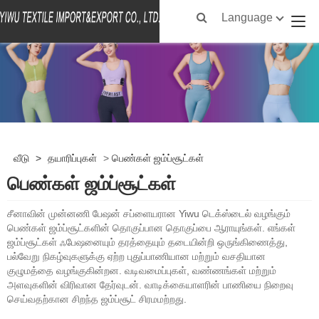
Language
வீடு
>
தயாரிப்புகள்
>
பெண்கள் ஜம்ப்சூட்கள்
பெண்கள் ஜம்ப்சூட்கள்
சீனாவின் முன்னணி பேஷன் சப்ளையரான Yiwu டெக்ஸ்டைல் ​​வழங்கும்
பெண்கள் ஜம்ப்சூட்களின் தொகுப்பான தொகுப்பை ஆராயுங்கள். எங்கள்
ஜம்ப்சூட்கள் ஃபேஷனையும் தரத்தையும் தடையின்றி ஒருங்கிணைத்து,
பல்வேறு நிகழ்வுகளுக்கு ஏற்ற புதுப்பாணியான மற்றும் வசதியான
குழுமத்தை வழங்குகின்றன. வடிவமைப்புகள், வண்ணங்கள் மற்றும்
அளவுகளின் விரிவான தேர்வுடன். வாடிக்கையாளரின் பாணியை நிறைவு
செய்வதற்கான சிறந்த ஜம்ப்சூட் சிரமமற்றது.