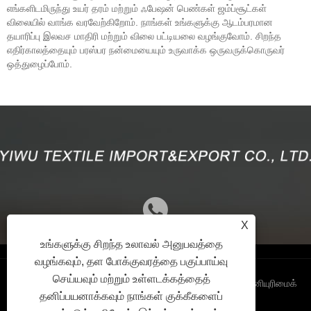
எங்களிடமிருந்து உயர் தரம் மற்றும் ஃபேஷன் பெண்கள் ஜம்ப்சூட்கள்
விலையில் வாங்க வரவேற்கிறோம். நாங்கள் உங்களுக்கு ஆடம்பரமான
தயாரிப்பு இலவச மாதிரி மற்றும் விலை பட்டியலை வழங்குவோம். சிறந்த
எதிர்காலத்தையும் பரஸ்பர நன்மையையும் உருவாக்க ஒருவருக்கொருவர்
ஒத்துழைப்போம்.
X
உங்களுக்கு சிறந்த உலாவல் அனுபவத்தை
வழங்கவும், தள போக்குவரத்தை பகுப்பாய்வு
செய்யவும் மற்றும் உள்ளடக்கத்தைத்
Links
Sitemap
RSS
XML
தனியுரிமைக்
தனிப்பயனாக்கவும் நாங்கள் குக்கீகளைப்