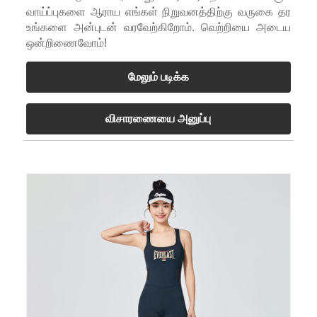
வாய்ப்புகளை ஆராய எங்கள் நிறுவனத்திற்கு வருகை தர
உங்களை அன்புடன் வரவேற்கிறோம். வெற்றியை அடைய
ஒன்றிணைவோம்!
மேலும் படிக்க
விசாரணையை அனுப்பு