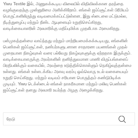
Yiwu Textile இல், அணுகக்கூடிய விலையில் விதிவிலக்கான தரத்தை
வழங்குவதற்கு முன்னுரிமை அளிக்கிறோம். எங்கள் ஜம்ப்சூட்கள் பிரீமியம்
பொருட்களிலிருந்து வடிவமைக்கப்பட்டுள்ளன, இது ஸ்டைலை மட்டுமல்ல,
நீடித்துழைப்பு மற்றும் நீண்ட ஆயுளையும் உறுதிசெய்கிறது,
வாடிக்கையாளரின் அலமாரிக்கு மதிப்புமிக்க முதலீடாக அமைகிறது.
பன்முகத்தன்மை வாய்ந்தது மற்றும் மாற்றியமைக்கக்கூடியது, எங்களின்
பெண்கள் ஜம்ப்சூட்கள், நண்பர்களுடனான சாதாரண பயணங்கள் முதல்
முறையான நிகழ்வுகள் வரை பல்வேறு நிகழ்வுகளுக்கு ஏற்றதாக இருக்கும்.
வாடிக்கையாளருக்கு அவர்களின் தனித்துவமான பாணி விருப்பங்களைப்
பிரதிபலிக்கும் வகையில், அவற்றை உடுத்திக்கொள்ளும் நெகிழ்வுத்தன்மை
உள்ளது. எங்கள் உள்ளடக்கிய அளவு வரம்பு ஒவ்வொரு உடல் வகையையும்
உறுதி செய்கிறது. மற்றும் வடிவம் சரியான பொருத்தம் கண்டுபிடிக்க
முடியும். Yiwu டெக்ஸ்டைல் ​​எங்கள் நாகரீகமான மற்றும் மலிவு பெண்கள்
ஜம்ப்சூட்கள் தனது அலமாரி உயர்த்த அழகு அழைக்கிறது.