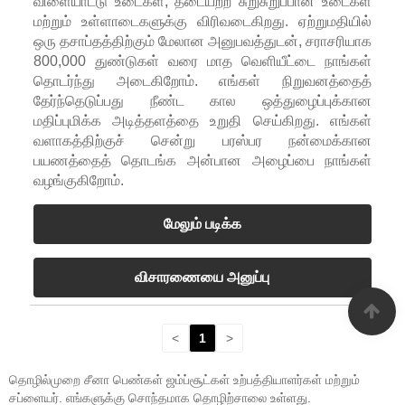
விளையாட்டு உடைகள், தடையற்ற சுறுசுறுப்பான உடைகள்
மற்றும் உள்ளாடைகளுக்கு விரிவடைகிறது. ஏற்றுமதியில்
ஒரு தசாப்தத்திற்கும் மேலான அனுபவத்துடன், சராசரியாக
800,000 துண்டுகள் வரை மாத வெளியீட்டை நாங்கள்
தொடர்ந்து அடைகிறோம். எங்கள் நிறுவனத்தைத்
தேர்ந்தெடுப்பது நீண்ட கால ஒத்துழைப்புக்கான
மதிப்புமிக்க அடித்தளத்தை உறுதி செய்கிறது. எங்கள்
வளாகத்திற்குச் சென்று பரஸ்பர நன்மைக்கான
பயணத்தைத் தொடங்க அன்பான அழைப்பை நாங்கள்
வழங்குகிறோம்.
மேலும் படிக்க
விசாரணையை அனுப்பு
<
1
>
தொழில்முறை சீனா பெண்கள் ஜம்ப்சூட்கள் உற்பத்தியாளர்கள் மற்றும்
சப்ளையர். எங்களுக்கு சொந்தமாக தொழிற்சாலை உள்ளது.