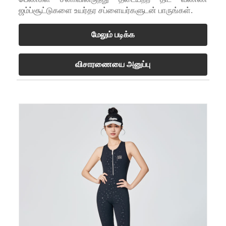
ஜம்ப்சூட்டுகளை உயர்தர சப்ளையர்களுடன் பாருங்கள்.
மேலும் படிக்க
விசாரணையை அனுப்பு